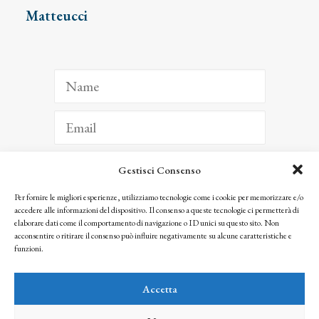
Matteucci
Gestisci Consenso
ISCRIVITI
Per fornire le migliori esperienze, utilizziamo tecnologie come i cookie per memorizzare e/o
accedere alle informazioni del dispositivo. Il consenso a queste tecnologie ci permetterà di
Facendo clic per iscriverti, riconosci che le tue informazioni saranno trattate
elaborare dati come il comportamento di navigazione o ID unici su questo sito. Non
seguendo la nostra
Privacy Policy
acconsentire o ritirare il consenso può influire negativamente su alcune caratteristiche e
© 2025 Istituto Matteucci. All right reserved
funzioni.
Nessuna parte di questo sito può essere riprodotta o trasmessa con qualsiasi mezzo senza
l’autorizzazione scritta dei proprietari dei diritti e dell’Istituto Matteucci
Accetta