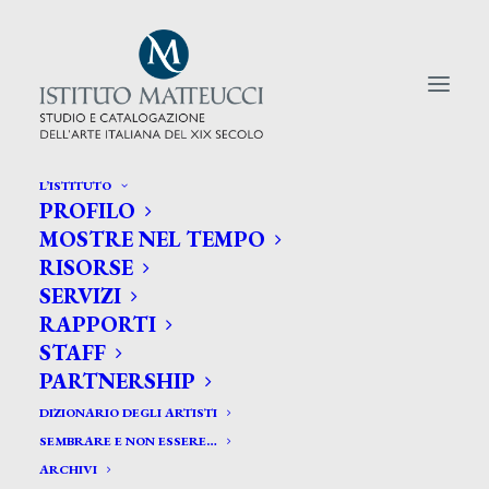
L’ISTITUTO
PROFILO
CERCA TRA GLI ARTISTI:
MOSTRE NEL TEMPO
RISORSE
Search
SERVIZI
for:
RAPPORTI
STAFF
PARTNERSHIP
DIZIONARIO DEGLI ARTISTI
SEMBRARE E NON ESSERE…
ARCHIVI