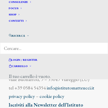
Mori G.
CONSULENZE
FOCUS
SHOP
CONTATTI
RICERCA
DIZIONARIO DEGLI ARTISTI
LOGIN / REGISTER
CARRELLO
Istituto Matteucci
Il tuo carrello è vuoto.
viale Buonarroti, 9 – 55049 Viareggio (LU)
tel +39 0584 54354
info@istitutomatteucci.it
privacy policy
–
cookie policy
Iscriviti alla Newsletter dell’Istituto