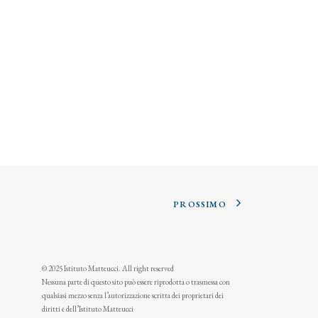
PROSSIMO
© 2025 Istituto Matteucci. All right reserved
Nessuna parte di questo sito può essere riprodotta o trasmessa con
qualsiasi mezzo senza l’autorizzazione scritta dei proprietari dei
diritti e dell’Istituto Matteucci