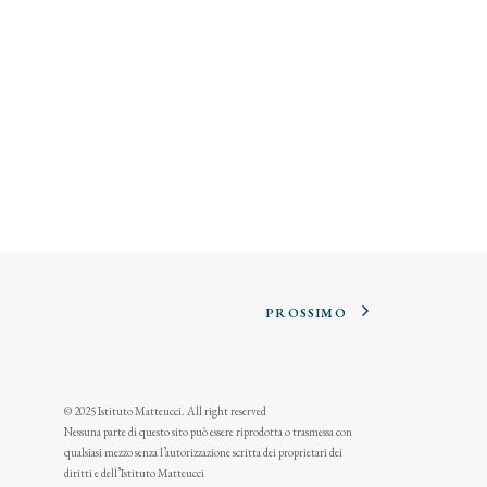
PROSSIMO
© 2025 Istituto Matteucci. All right reserved
Nessuna parte di questo sito può essere riprodotta o trasmessa con
qualsiasi mezzo senza l’autorizzazione scritta dei proprietari dei
diritti e dell’Istituto Matteucci