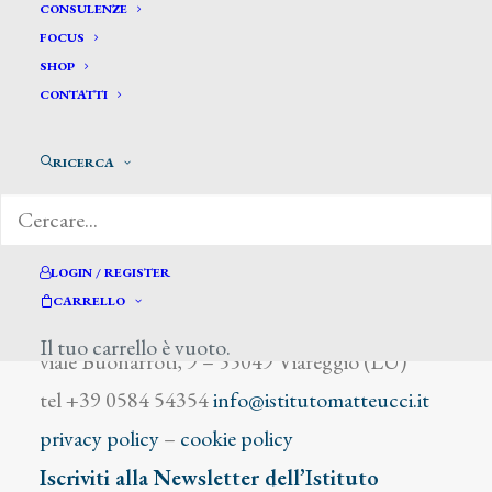
Mossa Giovanni Maria
CONSULENZE
FOCUS
SHOP
CONTATTI
RICERCA
DIZIONARIO DEGLI ARTISTI
LOGIN / REGISTER
CARRELLO
Istituto Matteucci
Il tuo carrello è vuoto.
viale Buonarroti, 9 – 55049 Viareggio (LU)
tel +39 0584 54354
info@istitutomatteucci.it
privacy policy
–
cookie policy
Iscriviti alla Newsletter dell’Istituto