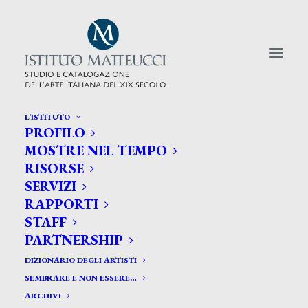
L’ISTITUTO
PROFILO
CERCA TRA GLI ARTISTI:
MOSTRE NEL TEMPO
RISORSE
Search
SERVIZI
for:
RAPPORTI
STAFF
PARTNERSHIP
DIZIONARIO DEGLI ARTISTI
SEMBRARE E NON ESSERE…
ARCHIVI