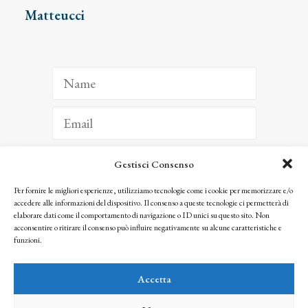
Matteucci
Gestisci Consenso
ISCRIVITI
Per fornire le migliori esperienze, utilizziamo tecnologie come i cookie per memorizzare e/o
accedere alle informazioni del dispositivo. Il consenso a queste tecnologie ci permetterà di
Facendo clic per iscriverti, riconosci che le tue informazioni saranno trattate
elaborare dati come il comportamento di navigazione o ID unici su questo sito. Non
seguendo la nostra
Privacy Policy
acconsentire o ritirare il consenso può influire negativamente su alcune caratteristiche e
© 2025 Istituto Matteucci. All right reserved
funzioni.
Nessuna parte di questo sito può essere riprodotta o trasmessa con qualsiasi mezzo senza
l’autorizzazione scritta dei proprietari dei diritti e dell’Istituto Matteucci
Accetta