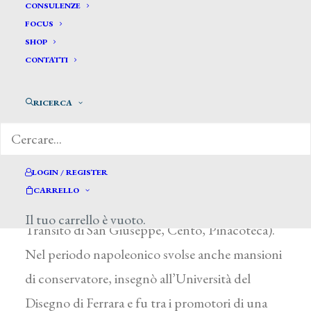
Mucchiati Alberto*
CONSULENZE
FOCUS
SHOP
MUCCHIATI ALBERTO
CONTATTI
Ficarolo (Rovigo) 1744 – Ferrara 1828
RICERCA
Allievo di G. Ghedini a Ferrara, fu autore di
dipinti di soggetto religioso per le chiese della
regione (San Luca che ritrae la Vergine, chiesa di
LOGIN / REGISTER
San Giuliano, Ferrara; San Clemente che appare
CARRELLO
a San Gregorio, chiesa di San Gregorio, Ferrara;
Il tuo carrello è vuoto.
Transito di San Giuseppe, Cento, Pinacoteca).
Nel periodo napoleonico svolse anche mansioni
di conservatore, insegnò all’Università del
Disegno di Ferrara e fu tra i promotori di una