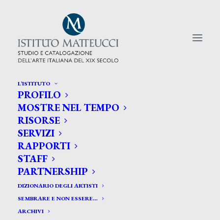
L’ISTITUTO
PROFILO
CERCA TRA GLI ARTISTI:
MOSTRE NEL TEMPO
RISORSE
Search
SERVIZI
for:
RAPPORTI
STAFF
PARTNERSHIP
DIZIONARIO DEGLI ARTISTI
SEMBRARE E NON ESSERE…
ARCHIVI