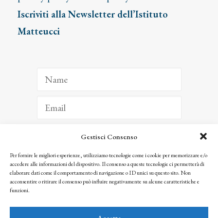
Iscriviti alla Newsletter dell’Istituto
Matteucci
Gestisci Consenso
ISCRIVITI
Per fornire le migliori esperienze, utilizziamo tecnologie come i cookie per memorizzare e/o
accedere alle informazioni del dispositivo. Il consenso a queste tecnologie ci permetterà di
Facendo clic per iscriverti, riconosci che le tue informazioni saranno trattate
elaborare dati come il comportamento di navigazione o ID unici su questo sito. Non
seguendo la nostra
Privacy Policy
acconsentire o ritirare il consenso può influire negativamente su alcune caratteristiche e
© 2025 Istituto Matteucci. All right reserved
funzioni.
Nessuna parte di questo sito può essere riprodotta o trasmessa con qualsiasi mezzo senza
l’autorizzazione scritta dei proprietari dei diritti e dell’Istituto Matteucci
Accetta