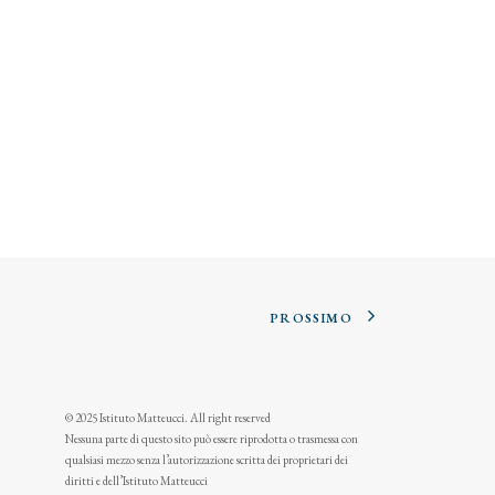
PROSSIMO
© 2025 Istituto Matteucci. All right reserved
Nessuna parte di questo sito può essere riprodotta o trasmessa con
qualsiasi mezzo senza l’autorizzazione scritta dei proprietari dei
diritti e dell’Istituto Matteucci