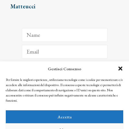
Matteucci
Gestisci Consenso
ISCRIVITI
Per fornire le migliori esperienze, utilizziamo tecnologie come i cookie per memorizzare e/o
accedere alle informazioni del dispositivo. Il consenso a queste tecnologie ci permetterà di
Facendo clic per iscriverti, riconosci che le tue informazioni saranno trattate
elaborare dati come il comportamento di navigazione o ID unici su questo sito. Non
seguendo la nostra
Privacy Policy
acconsentire o ritirare il consenso può influire negativamente su alcune caratteristiche e
© 2025 Istituto Matteucci. All right reserved
funzioni.
Nessuna parte di questo sito può essere riprodotta o trasmessa con qualsiasi mezzo senza
l’autorizzazione scritta dei proprietari dei diritti e dell’Istituto Matteucci
Accetta