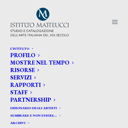
L’ISTITUTO
PROFILO
CERCA TRA GLI ARTISTI:
MOSTRE NEL TEMPO
RISORSE
Search
SERVIZI
for:
RAPPORTI
STAFF
PARTNERSHIP
DIZIONARIO DEGLI ARTISTI
SEMBRARE E NON ESSERE…
ARCHIVI