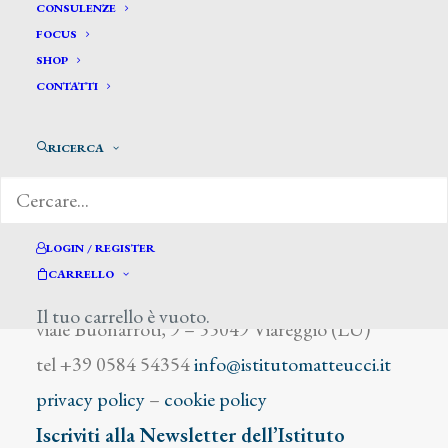
Munoz M.
CONSULENZE
FOCUS
SHOP
CONTATTI
RICERCA
DIZIONARIO DEGLI ARTISTI
LOGIN / REGISTER
CARRELLO
Istituto Matteucci
Il tuo carrello è vuoto.
viale Buonarroti, 9 – 55049 Viareggio (LU)
tel +39 0584 54354
info@istitutomatteucci.it
privacy policy
–
cookie policy
Iscriviti alla Newsletter dell’Istituto