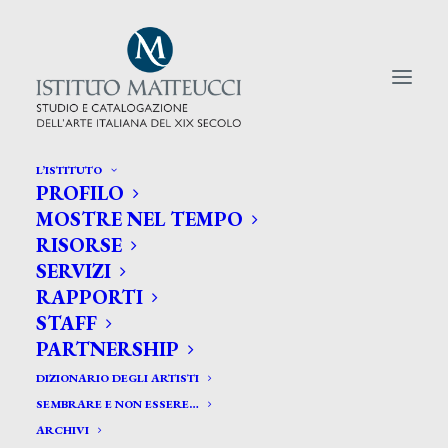
L’ISTITUTO
PROFILO
CERCA TRA GLI ARTISTI:
MOSTRE NEL TEMPO
RISORSE
Search
SERVIZI
for:
RAPPORTI
STAFF
PARTNERSHIP
DIZIONARIO DEGLI ARTISTI
SEMBRARE E NON ESSERE…
ARCHIVI