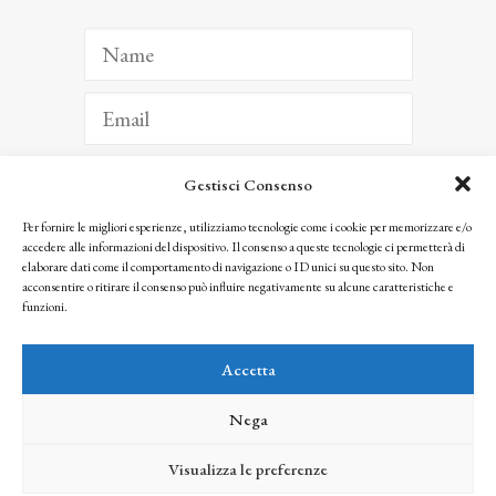
Gestisci Consenso
ISCRIVITI
Per fornire le migliori esperienze, utilizziamo tecnologie come i cookie per memorizzare e/o
accedere alle informazioni del dispositivo. Il consenso a queste tecnologie ci permetterà di
Facendo clic per iscriverti, riconosci che le tue informazioni saranno trattate
elaborare dati come il comportamento di navigazione o ID unici su questo sito. Non
seguendo la nostra
Privacy Policy
acconsentire o ritirare il consenso può influire negativamente su alcune caratteristiche e
© 2025 Istituto Matteucci. All right reserved
funzioni.
Nessuna parte di questo sito può essere riprodotta o trasmessa con qualsiasi mezzo senza
l’autorizzazione scritta dei proprietari dei diritti e dell’Istituto Matteucci
Accetta
Nega
Visualizza le preferenze
credits