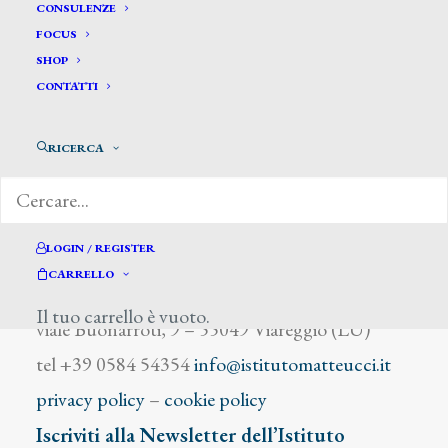
Muti Rutilio
CONSULENZE
FOCUS
SHOP
CONTATTI
RICERCA
DIZIONARIO DEGLI ARTISTI
LOGIN / REGISTER
CARRELLO
Istituto Matteucci
Il tuo carrello è vuoto.
viale Buonarroti, 9 – 55049 Viareggio (LU)
tel +39 0584 54354
info@istitutomatteucci.it
privacy policy
–
cookie policy
Iscriviti alla Newsletter dell’Istituto