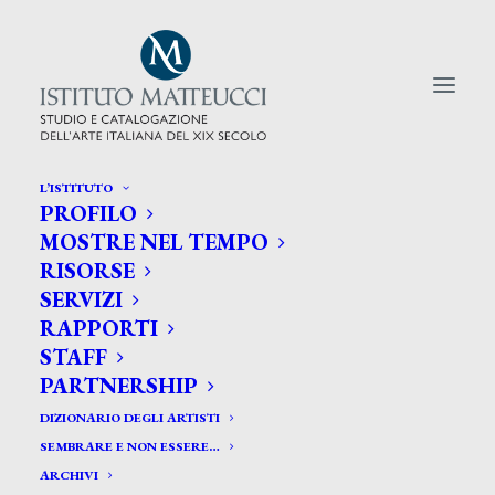
L’ISTITUTO
PROFILO
CERCA TRA GLI ARTISTI:
MOSTRE NEL TEMPO
RISORSE
Search
SERVIZI
for:
RAPPORTI
STAFF
PARTNERSHIP
DIZIONARIO DEGLI ARTISTI
SEMBRARE E NON ESSERE…
ARCHIVI