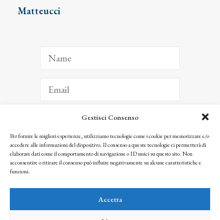
Matteucci
Gestisci Consenso
ISCRIVITI
Per fornire le migliori esperienze, utilizziamo tecnologie come i cookie per memorizzare e/o
accedere alle informazioni del dispositivo. Il consenso a queste tecnologie ci permetterà di
Facendo clic per iscriverti, riconosci che le tue informazioni saranno trattate
elaborare dati come il comportamento di navigazione o ID unici su questo sito. Non
seguendo la nostra
Privacy Policy
acconsentire o ritirare il consenso può influire negativamente su alcune caratteristiche e
© 2025 Istituto Matteucci. All right reserved
funzioni.
Nessuna parte di questo sito può essere riprodotta o trasmessa con qualsiasi mezzo senza
l’autorizzazione scritta dei proprietari dei diritti e dell’Istituto Matteucci
Accetta