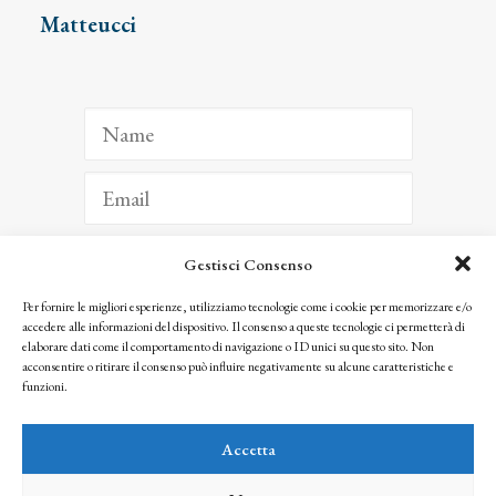
Matteucci
Gestisci Consenso
ISCRIVITI
Per fornire le migliori esperienze, utilizziamo tecnologie come i cookie per memorizzare e/o
accedere alle informazioni del dispositivo. Il consenso a queste tecnologie ci permetterà di
Facendo clic per iscriverti, riconosci che le tue informazioni saranno trattate
elaborare dati come il comportamento di navigazione o ID unici su questo sito. Non
seguendo la nostra
Privacy Policy
acconsentire o ritirare il consenso può influire negativamente su alcune caratteristiche e
© 2025 Istituto Matteucci. All right reserved
funzioni.
Nessuna parte di questo sito può essere riprodotta o trasmessa con qualsiasi mezzo senza
l’autorizzazione scritta dei proprietari dei diritti e dell’Istituto Matteucci
Accetta