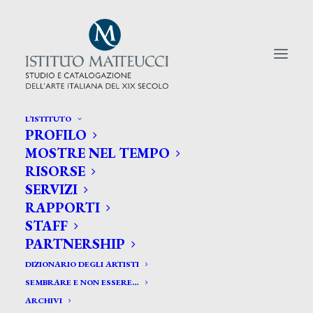
L’ISTITUTO
PROFILO
CERCA TRA GLI ARTISTI:
MOSTRE NEL TEMPO
RISORSE
Search
SERVIZI
for:
RAPPORTI
STAFF
PARTNERSHIP
DIZIONARIO DEGLI ARTISTI
SEMBRARE E NON ESSERE…
ARCHIVI