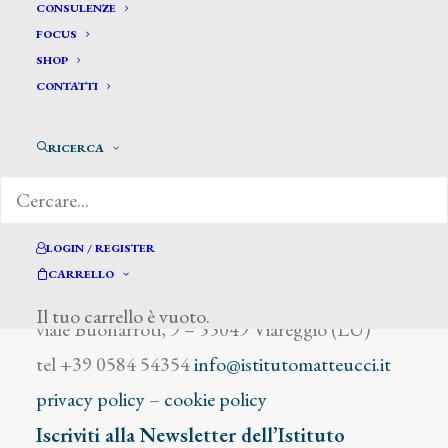
Muzioli Giuseppe
CONSULENZE
FOCUS
SHOP
CONTATTI
RICERCA
DIZIONARIO DEGLI ARTISTI
LOGIN / REGISTER
CARRELLO
Istituto Matteucci
Il tuo carrello è vuoto.
viale Buonarroti, 9 – 55049 Viareggio (LU)
tel +39 0584 54354
info@istitutomatteucci.it
privacy policy
–
cookie policy
Iscriviti alla Newsletter dell’Istituto