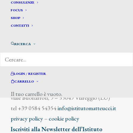
Myrbach Fèlician Baron de
CONSULENZE
FOCUS
SHOP
CONTATTI
RICERCA
DIZIONARIO DEGLI ARTISTI
LOGIN / REGISTER
CARRELLO
Istituto Matteucci
Il tuo carrello è vuoto.
viale Buonarroti, 9 – 55049 Viareggio (LU)
tel +39 0584 54354
info@istitutomatteucci.it
privacy policy
–
cookie policy
Iscriviti alla Newsletter dell’Istituto