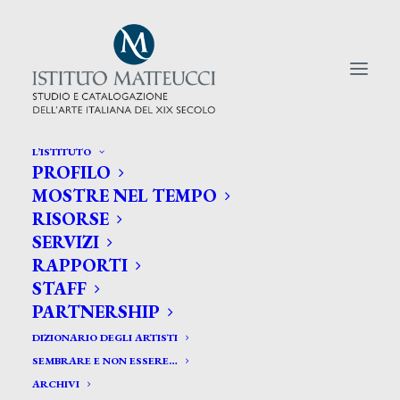
L’ISTITUTO
PROFILO
CERCA TRA GLI ARTISTI:
MOSTRE NEL TEMPO
RISORSE
Search
SERVIZI
for:
RAPPORTI
STAFF
PARTNERSHIP
DIZIONARIO DEGLI ARTISTI
SEMBRARE E NON ESSERE…
ARCHIVI