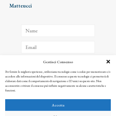
Matteucci
Gestisci Consenso
ISCRIVITI
Per fornire le migliori esperienze, utilizziamo tecnologie come i cookie per memorizzare e/o
accedere alle informazioni del dispositivo. Il consenso a queste tecnologie ci permetterà di
Facendo clic per iscriverti, riconosci che le tue informazioni saranno trattate
elaborare dati come il comportamento di navigazione o ID unici su questo sito. Non
seguendo la nostra
Privacy Policy
acconsentire o ritirare il consenso può influire negativamente su alcune caratteristiche e
© 2025 Istituto Matteucci. All right reserved
funzioni.
Nessuna parte di questo sito può essere riprodotta o trasmessa con qualsiasi mezzo senza
l’autorizzazione scritta dei proprietari dei diritti e dell’Istituto Matteucci
Accetta