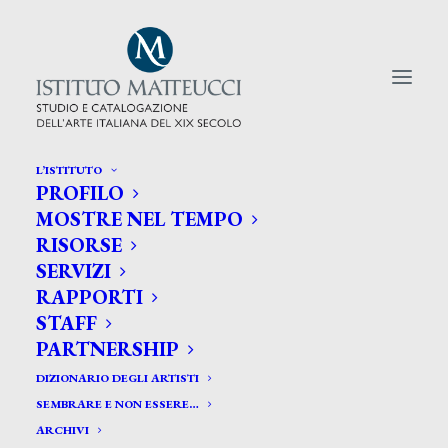
L’ISTITUTO
PROFILO
CERCA TRA GLI ARTISTI:
MOSTRE NEL TEMPO
RISORSE
Search
SERVIZI
for:
RAPPORTI
STAFF
PARTNERSHIP
DIZIONARIO DEGLI ARTISTI
SEMBRARE E NON ESSERE…
ARCHIVI