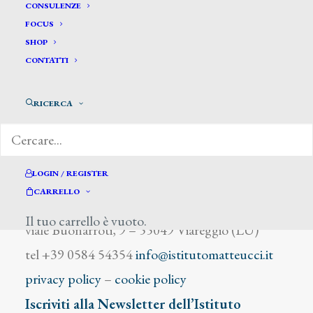
Naj Carlo
CONSULENZE
FOCUS
SHOP
CONTATTI
RICERCA
DIZIONARIO DEGLI ARTISTI
LOGIN / REGISTER
CARRELLO
Istituto Matteucci
Il tuo carrello è vuoto.
viale Buonarroti, 9 – 55049 Viareggio (LU)
tel +39 0584 54354
info@istitutomatteucci.it
privacy policy
–
cookie policy
Iscriviti alla Newsletter dell’Istituto