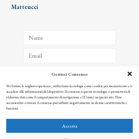
Matteucci
Gestisci Consenso
ISCRIVITI
Per fornire le migliori esperienze, utilizziamo tecnologie come i cookie per memorizzare e/o
accedere alle informazioni del dispositivo. Il consenso a queste tecnologie ci permetterà di
Facendo clic per iscriverti, riconosci che le tue informazioni saranno trattate
elaborare dati come il comportamento di navigazione o ID unici su questo sito. Non
seguendo la nostra
Privacy Policy
acconsentire o ritirare il consenso può influire negativamente su alcune caratteristiche e
© 2025 Istituto Matteucci. All right reserved
funzioni.
Nessuna parte di questo sito può essere riprodotta o trasmessa con qualsiasi mezzo senza
l’autorizzazione scritta dei proprietari dei diritti e dell’Istituto Matteucci
Accetta