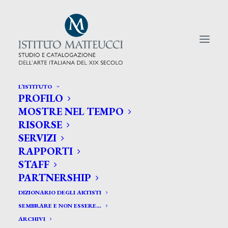
L’ISTITUTO
PROFILO
CERCA TRA GLI ARTISTI:
MOSTRE NEL TEMPO
RISORSE
Search
SERVIZI
for:
RAPPORTI
STAFF
PARTNERSHIP
DIZIONARIO DEGLI ARTISTI
SEMBRARE E NON ESSERE…
ARCHIVI