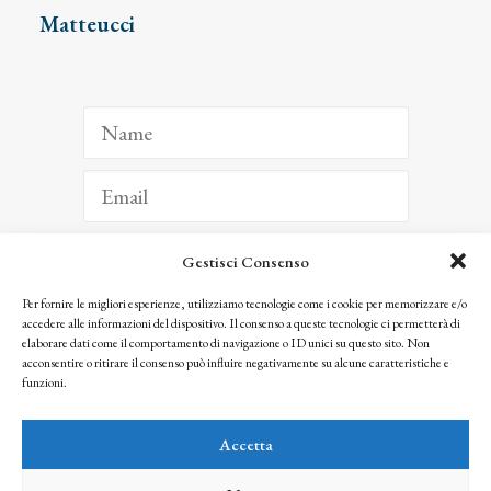
Matteucci
Gestisci Consenso
ISCRIVITI
Per fornire le migliori esperienze, utilizziamo tecnologie come i cookie per memorizzare e/o
accedere alle informazioni del dispositivo. Il consenso a queste tecnologie ci permetterà di
Facendo clic per iscriverti, riconosci che le tue informazioni saranno trattate
elaborare dati come il comportamento di navigazione o ID unici su questo sito. Non
seguendo la nostra
Privacy Policy
acconsentire o ritirare il consenso può influire negativamente su alcune caratteristiche e
© 2025 Istituto Matteucci. All right reserved
funzioni.
Nessuna parte di questo sito può essere riprodotta o trasmessa con qualsiasi mezzo senza
l’autorizzazione scritta dei proprietari dei diritti e dell’Istituto Matteucci
Accetta