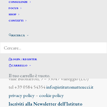
Napoli G.
CONSULENZE
FOCUS
SHOP
CONTATTI
RICERCA
DIZIONARIO DEGLI ARTISTI
LOGIN / REGISTER
CARRELLO
Istituto Matteucci
Il tuo carrello è vuoto.
viale Buonarroti, 9 – 55049 Viareggio (LU)
tel +39 0584 54354
info@istitutomatteucci.it
privacy policy
–
cookie policy
Iscriviti alla Newsletter dell’Istituto