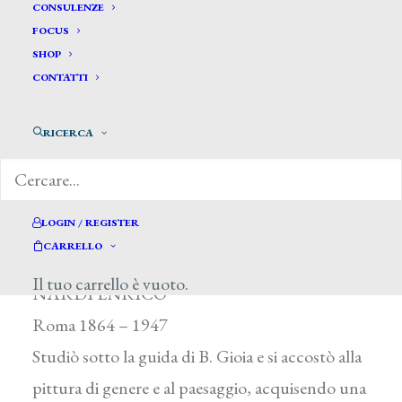
CONSULENZE
FOCUS
SHOP
CONTATTI
RICERCA
Nardi Enrico *
LOGIN / REGISTER
CARRELLO
Il tuo carrello è vuoto.
NARDI ENRICO
Roma 1864 – 1947
Studiò sotto la guida di B. Gioia e si accostò alla
pittura di genere e al paesaggio, acquisendo una