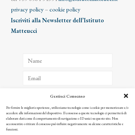
privacy policy
–
cookie policy
Iscriviti alla Newsletter dell’Istituto
Matteucci
Gestisci Consenso
ISCRIVITI
Per fornire le migliori esperienze, utilizziamo tecnologie come i cookie per memorizzare e/o
accedere alle informazioni del dispositivo. Il consenso a queste tecnologie ci permetterà di
Facendo clic per iscriverti, riconosci che le tue informazioni saranno trattate
elaborare dati come il comportamento di navigazione o ID unici su questo sito. Non
seguendo la nostra
Privacy Policy
acconsentire o ritirare il consenso può influire negativamente su alcune caratteristiche e
© 2025 Istituto Matteucci. All right reserved
funzioni.
Nessuna parte di questo sito può essere riprodotta o trasmessa con qualsiasi mezzo senza