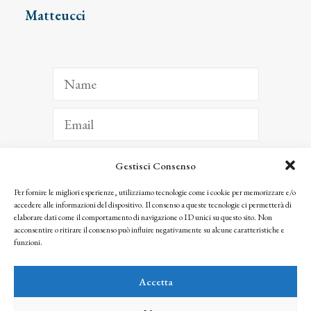
Matteucci
Gestisci Consenso
ISCRIVITI
Per fornire le migliori esperienze, utilizziamo tecnologie come i cookie per memorizzare e/o
accedere alle informazioni del dispositivo. Il consenso a queste tecnologie ci permetterà di
Facendo clic per iscriverti, riconosci che le tue informazioni saranno trattate
elaborare dati come il comportamento di navigazione o ID unici su questo sito. Non
seguendo la nostra
Privacy Policy
acconsentire o ritirare il consenso può influire negativamente su alcune caratteristiche e
© 2025 Istituto Matteucci. All right reserved
funzioni.
Nessuna parte di questo sito può essere riprodotta o trasmessa con qualsiasi mezzo senza
l’autorizzazione scritta dei proprietari dei diritti e dell’Istituto Matteucci
Accetta