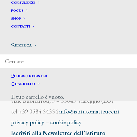
Nebbia
CONSULENZE
FOCUS
SHOP
CONTATTI
RICERCA
DIZIONARIO DEGLI ARTISTI
LOGIN / REGISTER
CARRELLO
Istituto Matteucci
Il tuo carrello è vuoto.
viale Buonarroti, 9 – 55049 Viareggio (LU)
tel +39 0584 54354
info@istitutomatteucci.it
privacy policy
–
cookie policy
Iscriviti alla Newsletter dell’Istituto