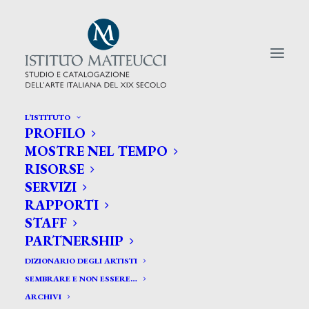
L’ISTITUTO
PROFILO
CERCA TRA GLI ARTISTI:
MOSTRE NEL TEMPO
RISORSE
Search
SERVIZI
for:
RAPPORTI
STAFF
PARTNERSHIP
DIZIONARIO DEGLI ARTISTI
SEMBRARE E NON ESSERE…
ARCHIVI