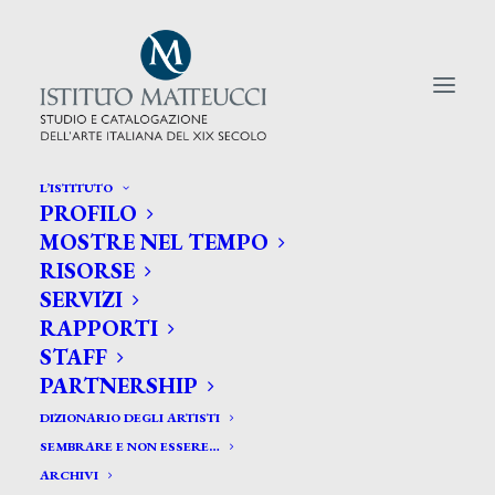
L’ISTITUTO
PROFILO
CERCA TRA GLI ARTISTI:
MOSTRE NEL TEMPO
RISORSE
Search
SERVIZI
for:
RAPPORTI
STAFF
PARTNERSHIP
DIZIONARIO DEGLI ARTISTI
SEMBRARE E NON ESSERE…
ARCHIVI