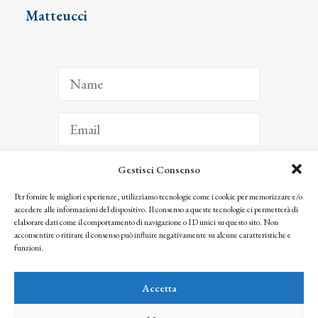
Matteucci
Gestisci Consenso
ISCRIVITI
Per fornire le migliori esperienze, utilizziamo tecnologie come i cookie per memorizzare e/o
accedere alle informazioni del dispositivo. Il consenso a queste tecnologie ci permetterà di
Facendo clic per iscriverti, riconosci che le tue informazioni saranno trattate
elaborare dati come il comportamento di navigazione o ID unici su questo sito. Non
seguendo la nostra
Privacy Policy
acconsentire o ritirare il consenso può influire negativamente su alcune caratteristiche e
© 2025 Istituto Matteucci. All right reserved
funzioni.
Nessuna parte di questo sito può essere riprodotta o trasmessa con qualsiasi mezzo senza
l’autorizzazione scritta dei proprietari dei diritti e dell’Istituto Matteucci
Accetta