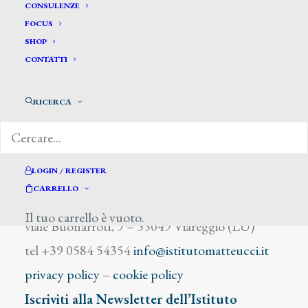
Neri Bianca
CONSULENZE
FOCUS
SHOP
CONTATTI
RICERCA
DIZIONARIO DEGLI ARTISTI
LOGIN / REGISTER
CARRELLO
Istituto Matteucci
Il tuo carrello è vuoto.
viale Buonarroti, 9 – 55049 Viareggio (LU)
tel +39 0584 54354
info@istitutomatteucci.it
privacy policy
–
cookie policy
Iscriviti alla Newsletter dell’Istituto