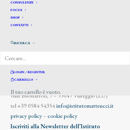
Niccolai Silvia
CONSULENZE
FOCUS
SHOP
CONTATTI
RICERCA
DIZIONARIO DEGLI ARTISTI
LOGIN / REGISTER
CARRELLO
Istituto Matteucci
Il tuo carrello è vuoto.
viale Buonarroti, 9 – 55049 Viareggio (LU)
tel +39 0584 54354
info@istitutomatteucci.it
privacy policy
–
cookie policy
Iscriviti alla Newsletter dell’Istituto