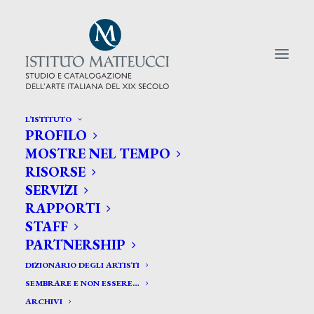
L’ISTITUTO
PROFILO
CERCA TRA GLI ARTISTI:
MOSTRE NEL TEMPO
RISORSE
Search
SERVIZI
for:
RAPPORTI
STAFF
PARTNERSHIP
DIZIONARIO DEGLI ARTISTI
SEMBRARE E NON ESSERE…
ARCHIVI