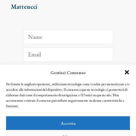
Matteucci
Gestisci Consenso
ISCRIVITI
Per fornire le migliori esperienze, utilizziamo tecnologie come i cookie per memorizzare e/o
accedere alle informazioni del dispositivo. Il consenso a queste tecnologie ci permetterà di
Facendo clic per iscriverti, riconosci che le tue informazioni saranno trattate
elaborare dati come il comportamento di navigazione o ID unici su questo sito. Non
seguendo la nostra
Privacy Policy
acconsentire o ritirare il consenso può influire negativamente su alcune caratteristiche e
© 2025 Istituto Matteucci. All right reserved
funzioni.
Nessuna parte di questo sito può essere riprodotta o trasmessa con qualsiasi mezzo senza
l’autorizzazione scritta dei proprietari dei diritti e dell’Istituto Matteucci
Accetta