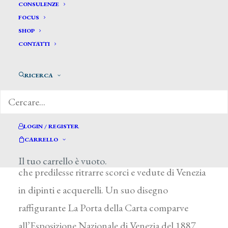
CONSULENZE
FOCUS
SHOP
CONTATTI
Ongania Umberto *
RICERCA
ONGANIA UMBERTO
Attivo a Venezia nella seconda metà del XIX
LOGIN / REGISTER
secolo
CARRELLO
Sono poche le notizie riguardanti questo artista,
Il tuo carrello è vuoto.
che predilesse ritrarre scorci e vedute di Venezia
in dipinti e acquerelli. Un suo disegno
raffigurante La Porta della Carta comparve
all’Esposizione Nazionale di Venezia del 1887.