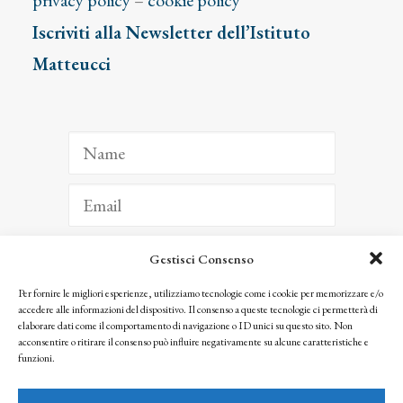
privacy policy
–
cookie policy
Iscriviti alla Newsletter dell’Istituto
Matteucci
Gestisci Consenso
ISCRIVITI
Per fornire le migliori esperienze, utilizziamo tecnologie come i cookie per memorizzare e/o
accedere alle informazioni del dispositivo. Il consenso a queste tecnologie ci permetterà di
Facendo clic per iscriverti, riconosci che le tue informazioni saranno trattate
elaborare dati come il comportamento di navigazione o ID unici su questo sito. Non
seguendo la nostra
Privacy Policy
acconsentire o ritirare il consenso può influire negativamente su alcune caratteristiche e
© 2025 Istituto Matteucci. All right reserved
funzioni.
Nessuna parte di questo sito può essere riprodotta o trasmessa con qualsiasi mezzo senza
l’autorizzazione scritta dei proprietari dei diritti e dell’Istituto Matteucci