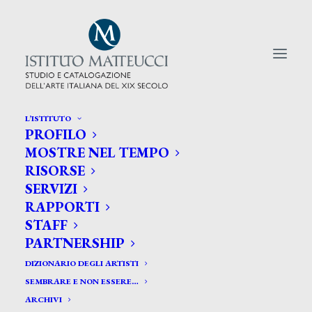
L’ISTITUTO
PROFILO
CERCA TRA GLI ARTISTI:
MOSTRE NEL TEMPO
RISORSE
Search
SERVIZI
for:
RAPPORTI
STAFF
PARTNERSHIP
DIZIONARIO DEGLI ARTISTI
SEMBRARE E NON ESSERE…
ARCHIVI