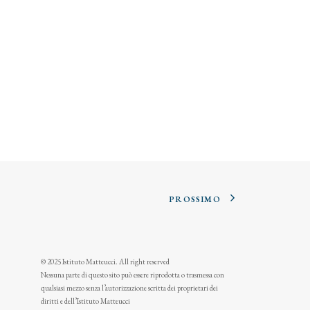
PROSSIMO
© 2025 Istituto Matteucci. All right reserved
Nessuna parte di questo sito può essere riprodotta o trasmessa con
qualsiasi mezzo senza l’autorizzazione scritta dei proprietari dei
diritti e dell’Istituto Matteucci