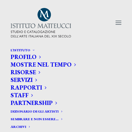
L’ISTITUTO
PROFILO
CERCA TRA GLI ARTISTI:
MOSTRE NEL TEMPO
RISORSE
Search
SERVIZI
for:
RAPPORTI
STAFF
PARTNERSHIP
DIZIONARIO DEGLI ARTISTI
SEMBRARE E NON ESSERE…
ARCHIVI