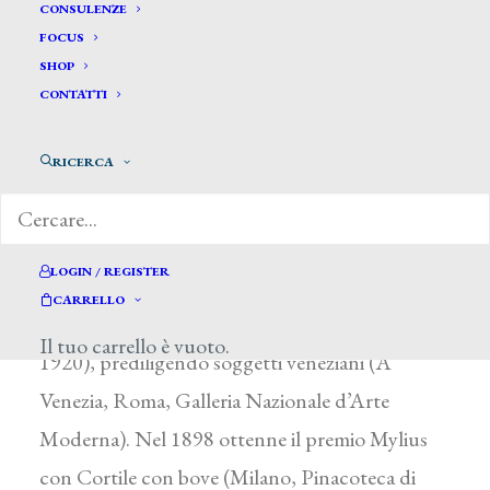
Paoletti Rodolfo *
CONSULENZE
FOCUS
SHOP
PAOLETTI RODOLFO
CONTATTI
Venezia 1866 – Milano dopo il 1920
RICERCA
Assai scarse le notizie su questo artista, che
sembra aver avuto una formazione da
autodidatta e che dovette essere attivo per lo
LOGIN / REGISTER
più a Milano, almeno fino al 1920 (Silenti
CARRELLO
armonie, esposto alla Biennale di Venezia nel
Il tuo carrello è vuoto.
1920), prediligendo soggetti veneziani (A
Venezia, Roma, Galleria Nazionale d’Arte
Moderna). Nel 1898 ottenne il premio Mylius
con Cortile con bove (Milano, Pinacoteca di