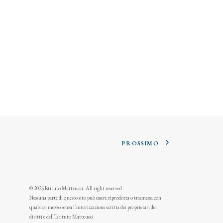
PROSSIMO
© 2025 Istituto Matteucci. All right reserved
Nessuna parte di questo sito può essere riprodotta o trasmessa con
qualsiasi mezzo senza l’autorizzazione scritta dei proprietari dei
diritti e dell’Istituto Matteucci