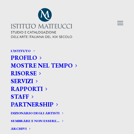
L’ISTITUTO
PROFILO
CERCA TRA GLI ARTISTI:
MOSTRE NEL TEMPO
RISORSE
Search
SERVIZI
for:
RAPPORTI
STAFF
PARTNERSHIP
DIZIONARIO DEGLI ARTISTI
SEMBRARE E NON ESSERE…
ARCHIVI