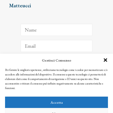
Matteucci
Gestisci Consenso
ISCRIVITI
Per fornire le migliori esperienze, utilizziamo tecnologie come i cookie per memorizzare e/o
accedere alle informazioni del dispositivo. Il consenso a queste tecnologie ci permetterà di
Facendo clic per iscriverti, riconosci che le tue informazioni saranno trattate
elaborare dati come il comportamento di navigazione o ID unici su questo sito. Non
seguendo la nostra
Privacy Policy
acconsentire o ritirare il consenso può influire negativamente su alcune caratteristiche e
© 2025 Istituto Matteucci. All right reserved
funzioni.
Nessuna parte di questo sito può essere riprodotta o trasmessa con qualsiasi mezzo senza
l’autorizzazione scritta dei proprietari dei diritti e dell’Istituto Matteucci
Accetta