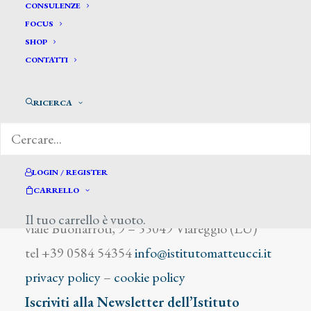
Pavesi Bulbi Paolino
CONSULENZE
FOCUS
SHOP
CONTATTI
RICERCA
DIZIONARIO DEGLI ARTISTI
LOGIN / REGISTER
CARRELLO
Istituto Matteucci
Il tuo carrello è vuoto.
viale Buonarroti, 9 – 55049 Viareggio (LU)
tel +39 0584 54354
info@istitutomatteucci.it
privacy policy
–
cookie policy
Iscriviti alla Newsletter dell’Istituto