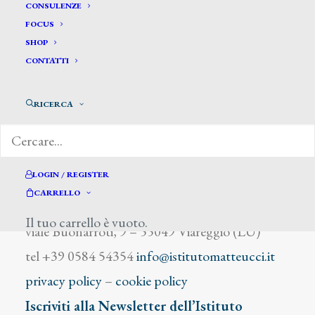
Pessina Giuseppe
CONSULENZE
FOCUS
SHOP
CONTATTI
RICERCA
DIZIONARIO DEGLI ARTISTI
LOGIN / REGISTER
CARRELLO
Istituto Matteucci
Il tuo carrello è vuoto.
viale Buonarroti, 9 – 55049 Viareggio (LU)
tel +39 0584 54354
info@istitutomatteucci.it
privacy policy
–
cookie policy
Iscriviti alla Newsletter dell’Istituto