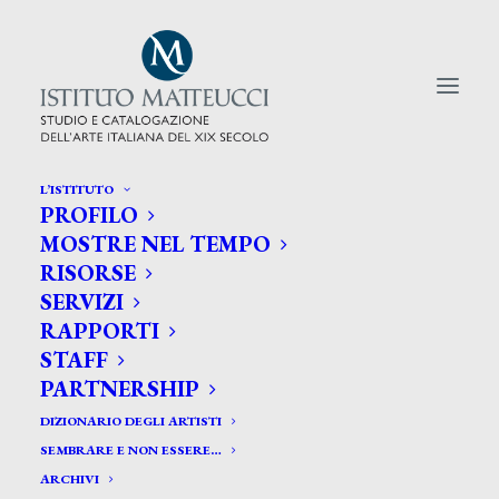
L’ISTITUTO
PROFILO
CERCA TRA GLI ARTISTI:
MOSTRE NEL TEMPO
RISORSE
Search
SERVIZI
for:
RAPPORTI
STAFF
PARTNERSHIP
DIZIONARIO DEGLI ARTISTI
SEMBRARE E NON ESSERE…
ARCHIVI