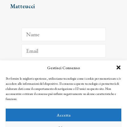
Matteucci
Gestisci Consenso
ISCRIVITI
Per fornire le migliori esperienze, utilizziamo tecnologie come i cookie per memorizzare e/o
accedere alle informazioni del dispositivo. Il consenso a queste tecnologie ci permetterà di
Facendo clic per iscriverti, riconosci che le tue informazioni saranno trattate
elaborare dati come il comportamento di navigazione o ID unici su questo sito. Non
seguendo la nostra
Privacy Policy
acconsentire o ritirare il consenso può influire negativamente su alcune caratteristiche e
© 2025 Istituto Matteucci. All right reserved
funzioni.
Nessuna parte di questo sito può essere riprodotta o trasmessa con qualsiasi mezzo senza
l’autorizzazione scritta dei proprietari dei diritti e dell’Istituto Matteucci
Accetta