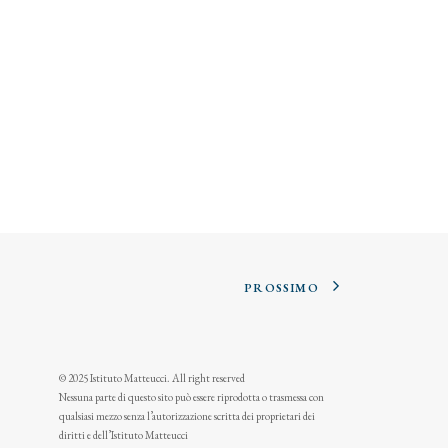
PROSSIMO
© 2025 Istituto Matteucci. All right reserved
Nessuna parte di questo sito può essere riprodotta o trasmessa con
qualsiasi mezzo senza l’autorizzazione scritta dei proprietari dei
diritti e dell’Istituto Matteucci