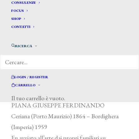
CONSULENZE
FOCUS
SHOP
CONTATTI
RICERCA
LOGIN / REGISTER
Piana Giuseppe Ferdinando *
CARRELLO
Il tuo carrello è vuoto.
PIANA GIUSEPPE FERDINANDO
Ceriana (Porto Maurizio) 1864 – Bordighera
(Imperia) 1959
Fu avviato all’arte dai propri familiari su