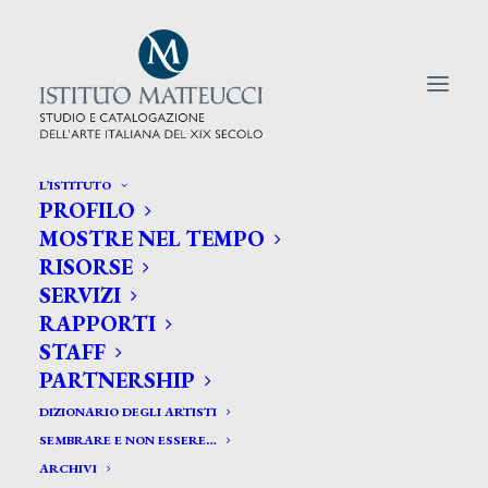
L’ISTITUTO
PROFILO
CERCA TRA GLI ARTISTI:
MOSTRE NEL TEMPO
RISORSE
Search
SERVIZI
for:
RAPPORTI
STAFF
PARTNERSHIP
DIZIONARIO DEGLI ARTISTI
SEMBRARE E NON ESSERE…
ARCHIVI