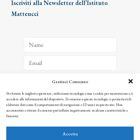
Iscriviti alla Newsletter dell’Istituto
Matteucci
Gestisci Consenso
ISCRIVITI
Per fornire le migliori esperienze, utilizziamo tecnologie come i cookie per memorizzare e/o
accedere alle informazioni del dispositivo. Il consenso a queste tecnologie ci permetterà di
Facendo clic per iscriverti, riconosci che le tue informazioni saranno trattate
elaborare dati come il comportamento di navigazione o ID unici su questo sito. Non
seguendo la nostra
Privacy Policy
acconsentire o ritirare il consenso può influire negativamente su alcune caratteristiche e
© 2025 Istituto Matteucci. All right reserved
funzioni.
Nessuna parte di questo sito può essere riprodotta o trasmessa con qualsiasi mezzo senza
l’autorizzazione scritta dei proprietari dei diritti e dell’Istituto Matteucci
Accetta