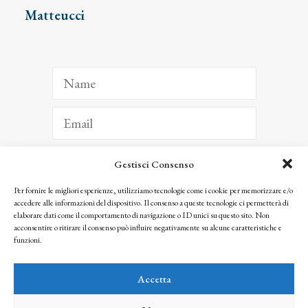
Matteucci
Gestisci Consenso
ISCRIVITI
Per fornire le migliori esperienze, utilizziamo tecnologie come i cookie per memorizzare e/o
accedere alle informazioni del dispositivo. Il consenso a queste tecnologie ci permetterà di
Facendo clic per iscriverti, riconosci che le tue informazioni saranno trattate
elaborare dati come il comportamento di navigazione o ID unici su questo sito. Non
seguendo la nostra
Privacy Policy
acconsentire o ritirare il consenso può influire negativamente su alcune caratteristiche e
© 2025 Istituto Matteucci. All right reserved
funzioni.
Nessuna parte di questo sito può essere riprodotta o trasmessa con qualsiasi mezzo senza
l’autorizzazione scritta dei proprietari dei diritti e dell’Istituto Matteucci
Accetta