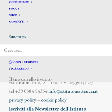
Piatti E.
CONSULENZE
FOCUS
SHOP
CONTATTI
RICERCA
DIZIONARIO DEGLI ARTISTI
LOGIN / REGISTER
CARRELLO
Istituto Matteucci
Il tuo carrello è vuoto.
viale Buonarroti, 9 – 55049 Viareggio (LU)
tel +39 0584 54354
info@istitutomatteucci.it
privacy policy
–
cookie policy
Iscriviti alla Newsletter dell’Istituto