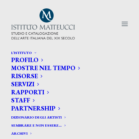
L’ISTITUTO
PROFILO
CERCA TRA GLI ARTISTI:
MOSTRE NEL TEMPO
RISORSE
Search
SERVIZI
for:
RAPPORTI
STAFF
PARTNERSHIP
DIZIONARIO DEGLI ARTISTI
SEMBRARE E NON ESSERE…
ARCHIVI