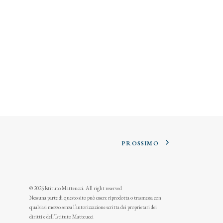
PROSSIMO
© 2025 Istituto Matteucci. All right reserved
Nessuna parte di questo sito può essere riprodotta o trasmessa con
qualsiasi mezzo senza l’autorizzazione scritta dei proprietari dei
diritti e dell’Istituto Matteucci