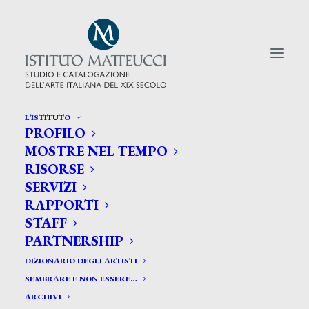
L’ISTITUTO
PROFILO
CERCA TRA GLI ARTISTI:
MOSTRE NEL TEMPO
RISORSE
Search
SERVIZI
for:
RAPPORTI
STAFF
PARTNERSHIP
DIZIONARIO DEGLI ARTISTI
SEMBRARE E NON ESSERE…
ARCHIVI