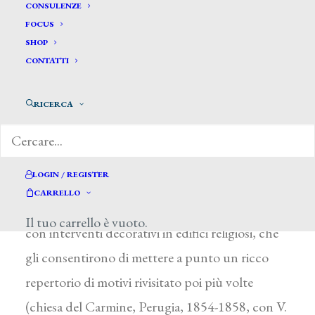
Piervittori Mariano*
CONSULENZE
FOCUS
SHOP
PIERVITTORI MARIANO
CONTATTI
Tolentino (Macerata) 1817 – Orvieto (Terni)
RICERCA
1888
Dopo una prima formazione presso la perugina
Accademia di Belle Arti, l’artista è documentato
LOGIN / REGISTER
nel 1837 a Roma. Gli esordi della sua intensa
CARRELLO
attività, svolta per lo più in Umbria, coincisero
Il tuo carrello è vuoto.
con interventi decorativi in edifici religiosi, che
gli consentirono di mettere a punto un ricco
repertorio di motivi rivisitato poi più volte
(chiesa del Carmine, Perugia, 1854-1858, con V.