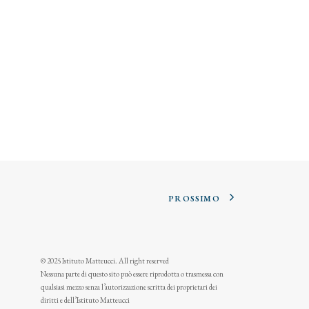
PROSSIMO
© 2025 Istituto Matteucci. All right reserved
Nessuna parte di questo sito può essere riprodotta o trasmessa con
qualsiasi mezzo senza l’autorizzazione scritta dei proprietari dei
diritti e dell’Istituto Matteucci