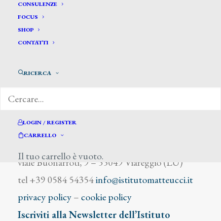
Pietro Bugiani
CONSULENZE
FOCUS
SHOP
CONTATTI
RICERCA
DIZIONARIO DEGLI ARTISTI
LOGIN / REGISTER
CARRELLO
Istituto Matteucci
Il tuo carrello è vuoto.
viale Buonarroti, 9 – 55049 Viareggio (LU)
tel +39 0584 54354
info@istitutomatteucci.it
privacy policy
–
cookie policy
Iscriviti alla Newsletter dell’Istituto