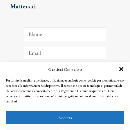
Matteucci
Gestisci Consenso
ISCRIVITI
Per fornire le migliori esperienze, utilizziamo tecnologie come i cookie per memorizzare e/o
accedere alle informazioni del dispositivo. Il consenso a queste tecnologie ci permetterà di
Facendo clic per iscriverti, riconosci che le tue informazioni saranno trattate
elaborare dati come il comportamento di navigazione o ID unici su questo sito. Non
seguendo la nostra
Privacy Policy
acconsentire o ritirare il consenso può influire negativamente su alcune caratteristiche e
© 2025 Istituto Matteucci. All right reserved
funzioni.
Nessuna parte di questo sito può essere riprodotta o trasmessa con qualsiasi mezzo senza
l’autorizzazione scritta dei proprietari dei diritti e dell’Istituto Matteucci
Accetta