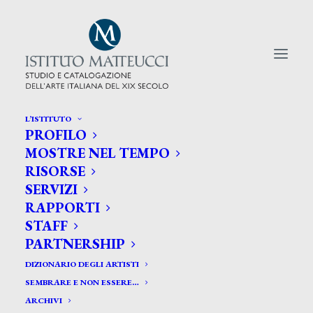
L’ISTITUTO
PROFILO
CERCA TRA GLI ARTISTI:
MOSTRE NEL TEMPO
RISORSE
Search
SERVIZI
for:
RAPPORTI
STAFF
PARTNERSHIP
DIZIONARIO DEGLI ARTISTI
SEMBRARE E NON ESSERE…
ARCHIVI