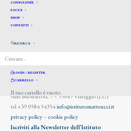
Piotrowski A.
CONSULENZE
FOCUS
SHOP
CONTATTI
RICERCA
DIZIONARIO DEGLI ARTISTI
LOGIN / REGISTER
CARRELLO
Istituto Matteucci
Il tuo carrello è vuoto.
viale Buonarroti, 9 – 55049 Viareggio (LU)
tel +39 0584 54354
info@istitutomatteucci.it
privacy policy
–
cookie policy
Iscriviti alla Newsletter dell’Istituto