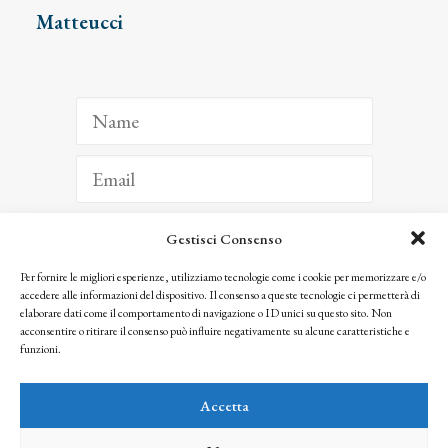
Matteucci
Gestisci Consenso
ISCRIVITI
Per fornire le migliori esperienze, utilizziamo tecnologie come i cookie per memorizzare e/o
accedere alle informazioni del dispositivo. Il consenso a queste tecnologie ci permetterà di
Facendo clic per iscriverti, riconosci che le tue informazioni saranno trattate
elaborare dati come il comportamento di navigazione o ID unici su questo sito. Non
seguendo la nostra
Privacy Policy
acconsentire o ritirare il consenso può influire negativamente su alcune caratteristiche e
© 2025 Istituto Matteucci. All right reserved
funzioni.
Nessuna parte di questo sito può essere riprodotta o trasmessa con qualsiasi mezzo senza
l’autorizzazione scritta dei proprietari dei diritti e dell’Istituto Matteucci
Accetta