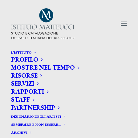
L’ISTITUTO
PROFILO
CERCA TRA GLI ARTISTI:
MOSTRE NEL TEMPO
RISORSE
Search
SERVIZI
for:
RAPPORTI
STAFF
PARTNERSHIP
DIZIONARIO DEGLI ARTISTI
SEMBRARE E NON ESSERE…
ARCHIVI