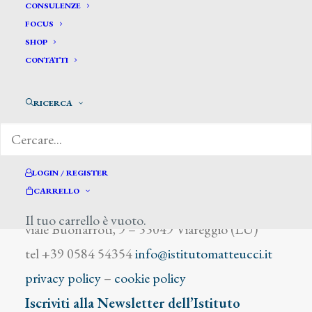
Piraino P.
CONSULENZE
FOCUS
SHOP
CONTATTI
RICERCA
DIZIONARIO DEGLI ARTISTI
LOGIN / REGISTER
CARRELLO
Istituto Matteucci
Il tuo carrello è vuoto.
viale Buonarroti, 9 – 55049 Viareggio (LU)
tel +39 0584 54354
info@istitutomatteucci.it
privacy policy
–
cookie policy
Iscriviti alla Newsletter dell’Istituto