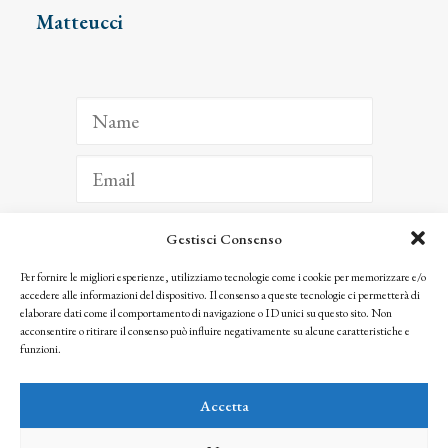
Matteucci
Gestisci Consenso
ISCRIVITI
Per fornire le migliori esperienze, utilizziamo tecnologie come i cookie per memorizzare e/o
accedere alle informazioni del dispositivo. Il consenso a queste tecnologie ci permetterà di
Facendo clic per iscriverti, riconosci che le tue informazioni saranno trattate
elaborare dati come il comportamento di navigazione o ID unici su questo sito. Non
seguendo la nostra
Privacy Policy
acconsentire o ritirare il consenso può influire negativamente su alcune caratteristiche e
© 2025 Istituto Matteucci. All right reserved
funzioni.
Nessuna parte di questo sito può essere riprodotta o trasmessa con qualsiasi mezzo senza
l’autorizzazione scritta dei proprietari dei diritti e dell’Istituto Matteucci
Accetta