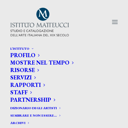
L’ISTITUTO
PROFILO
CERCA TRA GLI ARTISTI:
MOSTRE NEL TEMPO
RISORSE
Search
SERVIZI
for:
RAPPORTI
STAFF
PARTNERSHIP
DIZIONARIO DEGLI ARTISTI
SEMBRARE E NON ESSERE…
ARCHIVI