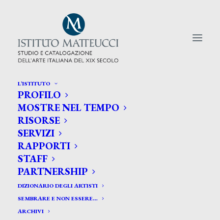
L’ISTITUTO
PROFILO
CERCA TRA GLI ARTISTI:
MOSTRE NEL TEMPO
RISORSE
Search
SERVIZI
for:
RAPPORTI
STAFF
PARTNERSHIP
DIZIONARIO DEGLI ARTISTI
SEMBRARE E NON ESSERE…
ARCHIVI