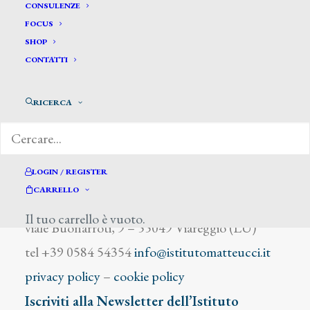
Pisanti Giuseppe
CONSULENZE
FOCUS
SHOP
CONTATTI
RICERCA
DIZIONARIO DEGLI ARTISTI
LOGIN / REGISTER
CARRELLO
Istituto Matteucci
Il tuo carrello è vuoto.
viale Buonarroti, 9 – 55049 Viareggio (LU)
tel +39 0584 54354
info@istitutomatteucci.it
privacy policy
–
cookie policy
Iscriviti alla Newsletter dell’Istituto