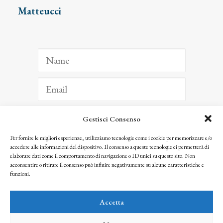
Matteucci
Gestisci Consenso
ISCRIVITI
Per fornire le migliori esperienze, utilizziamo tecnologie come i cookie per memorizzare e/o
accedere alle informazioni del dispositivo. Il consenso a queste tecnologie ci permetterà di
Facendo clic per iscriverti, riconosci che le tue informazioni saranno trattate
elaborare dati come il comportamento di navigazione o ID unici su questo sito. Non
seguendo la nostra
Privacy Policy
acconsentire o ritirare il consenso può influire negativamente su alcune caratteristiche e
© 2025 Istituto Matteucci. All right reserved
funzioni.
Nessuna parte di questo sito può essere riprodotta o trasmessa con qualsiasi mezzo senza
l’autorizzazione scritta dei proprietari dei diritti e dell’Istituto Matteucci
Accetta