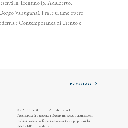
esenti in Trentino (S. Adalberto,
 Borgo Valsugana). Fra le ultime opere
Moderna e Contemporanea di Trento e
PROSSIMO
© 2025 Istituto Matteucci. All right reserved
Nessuna parte di questo sito può essere riprodotta o trasmessa con
qualsiasi mezzo senza l’autorizzazione scritta dei proprietari dei
diritti e dell’Istituto Matteucci