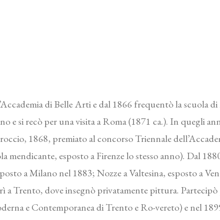
l’Accademia di Belle Arti e dal 1866 frequentò la scuola di 
o e si recò per una visita a Roma (1871 ca.). In quegli anni 
roccio, 1868, premiato al concorso Triennale dell’Accademia
la mendicante, esposto a Firenze lo stesso anno). Dal 1880
sposto a Milano nel 1883; Nozze a Valtesina, esposto a Ven
rì a Trento, dove insegnò privatamente pittura. Partecipò 
derna e Contemporanea di Trento e Ro-vereto) e nel 1899