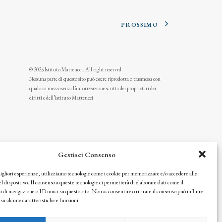
PROSSIMO
© 2025 Istituto Matteucci. All right reserved
Nessuna parte di questo sito può essere riprodotta o trasmessa con
qualsiasi mezzo senza l’autorizzazione scritta dei proprietari dei
diritti e dell’Istituto Matteucci
Gestisci Consenso
migliori esperienze, utilizziamo tecnologie come i cookie per memorizzare e/o accedere alle
l dispositivo. Il consenso a queste tecnologie ci permetterà di elaborare dati come il
i navigazione o ID unici su questo sito. Non acconsentire o ritirare il consenso può influire
u alcune caratteristiche e funzioni.
icy