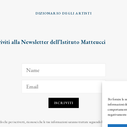
DIZIONARIO DEGLI ARTISTI
riviti alla Newsletter dell’Istituto Matteucci
Per fornire le 
ISCRIVITI
informazioni de
comportamento d
negativamente s
o clic per iscriverti, riconosci che le tue informazioni saranno trattate seguendo la nostra
Privacy Pol