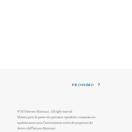
PROSSIMO
© 2025 Istituto Matteucci. All right reserved
Nessuna parte di questo sito può essere riprodotta o trasmessa con
qualsiasi mezzo senza l’autorizzazione scritta dei proprietari dei
diritti e dell’Istituto Matteucci