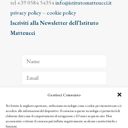
tel +39 0584 54354
info@istitutomatteucci.it
privacy policy
–
cookie policy
Iscriviti alla Newsletter dell’Istituto
Matteucci
Gestisci Consenso
ISCRIVITI
Per fornire le migliori esperienze, utilizziamo tecnologie come i cookie per memorizzare e/o
accedere alle informazioni del dispositivo. Il consenso a queste tecnologie ci permetterà di
Facendo clic per iscriverti, riconosci che le tue informazioni saranno trattate
elaborare dati come il comportamento di navigazione o ID unici su questo sito. Non
seguendo la nostra
Privacy Policy
acconsentire o ritirare il consenso può influire negativamente su alcune caratteristiche e
© 2025 Istituto Matteucci. All right reserved
funzioni.