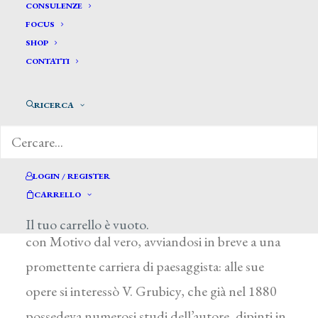
CONSULENZE
FOCUS
SHOP
CONTATTI
Rapetti Camillo *
RICERCA
RAPETTI CAMILLO
Milano 1859 – 1929
LOGIN / REGISTER
Alunno di G. Bertini e R. Casnedi presso
CARRELLO
l’Accademia milanese di Brera, esordì nel 1877
Il tuo carrello è vuoto.
con Motivo dal vero, avviandosi in breve a una
promettente carriera di paesaggista: alle sue
opere si interessò V. Grubicy, che già nel 1880
possedeva numerosi studi dell’autore, dipinti in