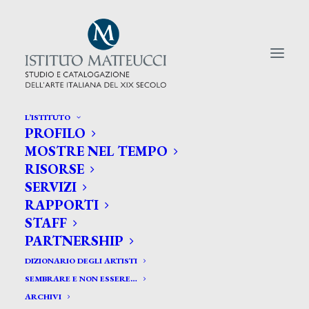
L’ISTITUTO
PROFILO
CERCA TRA GLI ARTISTI:
MOSTRE NEL TEMPO
RISORSE
Search
SERVIZI
for:
RAPPORTI
STAFF
PARTNERSHIP
DIZIONARIO DEGLI ARTISTI
SEMBRARE E NON ESSERE…
ARCHIVI