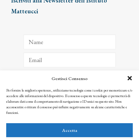
Iscriviti alla Newsletter dell’Istituto
Matteucci
Gestisci Consenso
ISCRIVITI
Per fornire le migliori esperienze, utilizziamo tecnologie come i cookie per memorizzare e/o
accedere alle informazioni del dispositivo. Il consenso a queste tecnologie ci permetterà di
Facendo clic per iscriverti, riconosci che le tue informazioni saranno trattate
elaborare dati come il comportamento di navigazione o ID unici su questo sito. Non
seguendo la nostra
Privacy Policy
acconsentire o ritirare il consenso può influire negativamente su alcune caratteristiche e
© 2025 Istituto Matteucci. All right reserved
funzioni.
Nessuna parte di questo sito può essere riprodotta o trasmessa con qualsiasi mezzo senza
l’autorizzazione scritta dei proprietari dei diritti e dell’Istituto Matteucci
Accetta