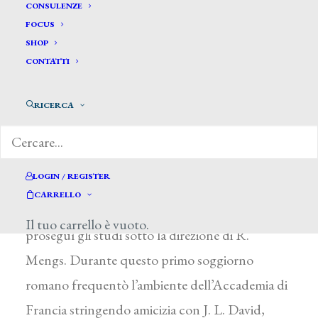
Rehberg Friedrich*
CONSULENZE
FOCUS
SHOP
REHBERG FRIEDRICH
CONTATTI
Hannover (Germania) 1758 – Monaco
RICERCA
(Germania) 1835
Allievo dell’Accademia di Belle Arti di Dresda, si
formò sui capolavori della pittura italiana del
LOGIN / REGISTER
Cinquecento nelle gallerie del principe elettore
CARRELLO
di Sassonia. Nel 1777 si trasferì a Roma, dove
Il tuo carrello è vuoto.
proseguì gli studi sotto la direzione di R.
Mengs. Durante questo primo soggiorno
romano frequentò l’ambiente dell’Accademia di
Francia stringendo amicizia con J. L. David,