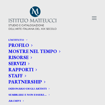
L’ISTITUTO
PROFILO
CERCA TRA GLI ARTISTI:
MOSTRE NEL TEMPO
RISORSE
Search
SERVIZI
for:
RAPPORTI
STAFF
PARTNERSHIP
DIZIONARIO DEGLI ARTISTI
SEMBRARE E NON ESSERE…
ARCHIVI