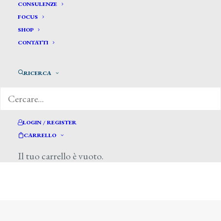
CONSULENZE
FOCUS
SHOP
CONTATTI
RICERCA
LOGIN / REGISTER
Reviglione Mario
CARRELLO
Il tuo carrello è vuoto.