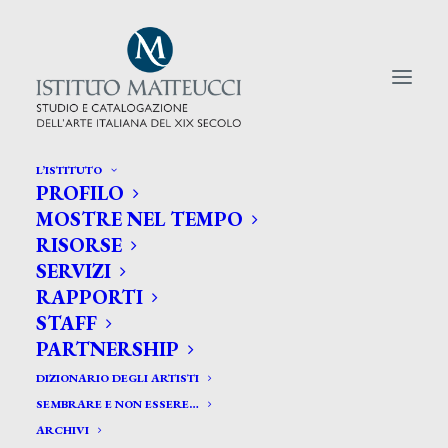
L’ISTITUTO
PROFILO
CERCA TRA GLI ARTISTI:
MOSTRE NEL TEMPO
RISORSE
Search
SERVIZI
for:
RAPPORTI
STAFF
PARTNERSHIP
DIZIONARIO DEGLI ARTISTI
SEMBRARE E NON ESSERE…
ARCHIVI