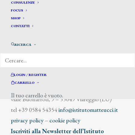
Rey G.
CONSULENZE
FOCUS
SHOP
CONTATTI
RICERCA
DIZIONARIO DEGLI ARTISTI
LOGIN / REGISTER
CARRELLO
Istituto Matteucci
Il tuo carrello è vuoto.
viale Buonarroti, 9 – 55049 Viareggio (LU)
tel +39 0584 54354
info@istitutomatteucci.it
privacy policy
–
cookie policy
Iscriviti alla Newsletter dell’Istituto