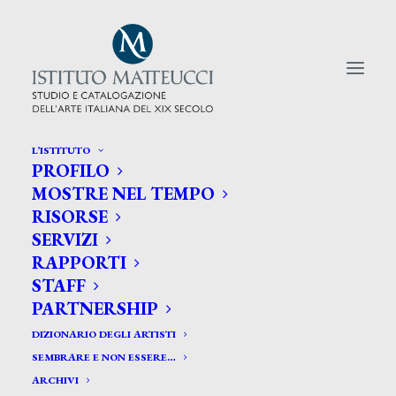
L’ISTITUTO
PROFILO
CERCA TRA GLI ARTISTI:
MOSTRE NEL TEMPO
RISORSE
Search
SERVIZI
for:
RAPPORTI
STAFF
PARTNERSHIP
DIZIONARIO DEGLI ARTISTI
SEMBRARE E NON ESSERE…
ARCHIVI