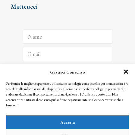
Matteucci
Gestisci Consenso
ISCRIVITI
Per fornire le migliori esperienze, utilizziamo tecnologie come i cookie per memorizzare e/o
accedere alle informazioni del dispositivo. Il consenso a queste tecnologie ci permetterà di
Facendo clic per iscriverti, riconosci che le tue informazioni saranno trattate
elaborare dati come il comportamento di navigazione o ID unici su questo sito. Non
seguendo la nostra
Privacy Policy
acconsentire o ritirare il consenso può influire negativamente su alcune caratteristiche e
© 2025 Istituto Matteucci. All right reserved
funzioni.
Nessuna parte di questo sito può essere riprodotta o trasmessa con qualsiasi mezzo senza
l’autorizzazione scritta dei proprietari dei diritti e dell’Istituto Matteucci
Accetta