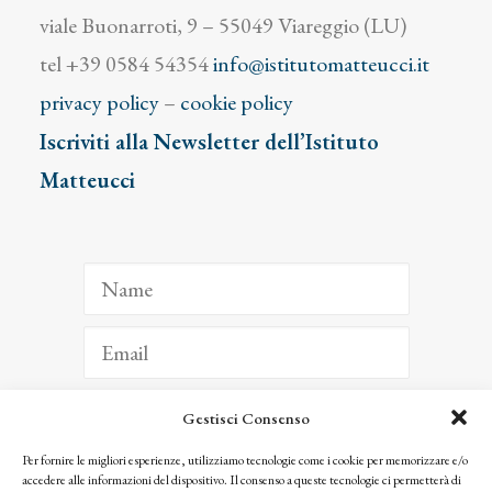
viale Buonarroti, 9 – 55049 Viareggio (LU)
tel +39 0584 54354
info@istitutomatteucci.it
privacy policy
–
cookie policy
Iscriviti alla Newsletter dell’Istituto
Matteucci
Gestisci Consenso
ISCRIVITI
Per fornire le migliori esperienze, utilizziamo tecnologie come i cookie per memorizzare e/o
accedere alle informazioni del dispositivo. Il consenso a queste tecnologie ci permetterà di
Facendo clic per iscriverti, riconosci che le tue informazioni saranno trattate