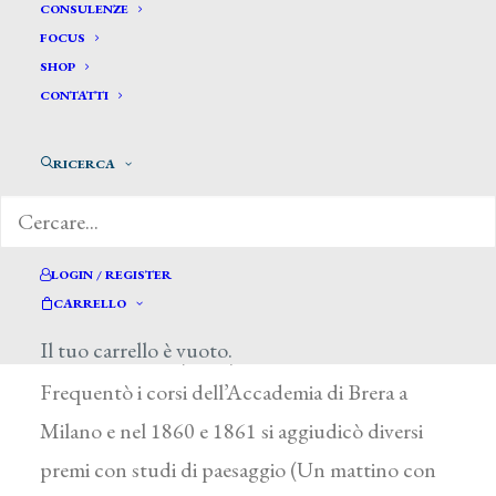
CONSULENZE
FOCUS
SHOP
CONTATTI
RICERCA
Ricci Guido *
LOGIN / REGISTER
CARRELLO
RICCI GUIDO
Il tuo carrello è vuoto.
Casorate Primo (Pavia) 1836 – Varese 1897
Frequentò i corsi dell’Accademia di Brera a
Milano e nel 1860 e 1861 si aggiudicò diversi
premi con studi di paesaggio (Un mattino con