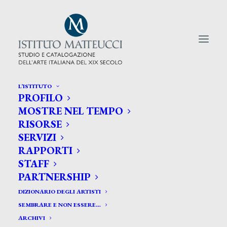
L’ISTITUTO
PROFILO
CERCA TRA GLI ARTISTI:
MOSTRE NEL TEMPO
RISORSE
Search
SERVIZI
for:
RAPPORTI
STAFF
PARTNERSHIP
DIZIONARIO DEGLI ARTISTI
SEMBRARE E NON ESSERE…
ARCHIVI