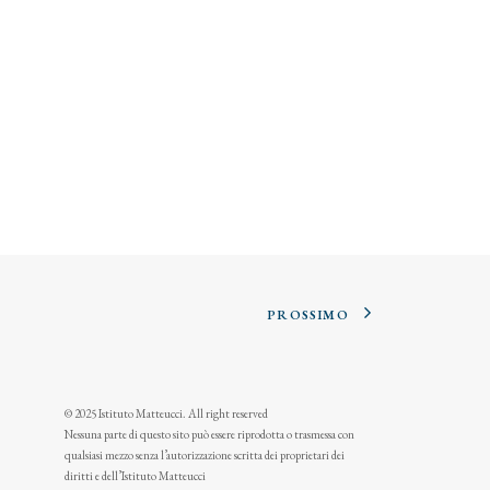
PROSSIMO
© 2025 Istituto Matteucci. All right reserved
Nessuna parte di questo sito può essere riprodotta o trasmessa con
qualsiasi mezzo senza l’autorizzazione scritta dei proprietari dei
diritti e dell’Istituto Matteucci