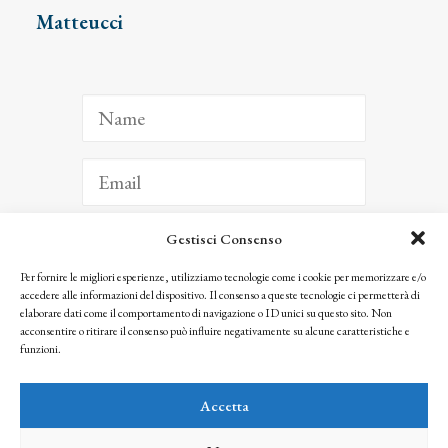
Matteucci
Gestisci Consenso
ISCRIVITI
Per fornire le migliori esperienze, utilizziamo tecnologie come i cookie per memorizzare e/o
accedere alle informazioni del dispositivo. Il consenso a queste tecnologie ci permetterà di
Facendo clic per iscriverti, riconosci che le tue informazioni saranno trattate
elaborare dati come il comportamento di navigazione o ID unici su questo sito. Non
seguendo la nostra
Privacy Policy
acconsentire o ritirare il consenso può influire negativamente su alcune caratteristiche e
© 2025 Istituto Matteucci. All right reserved
funzioni.
Nessuna parte di questo sito può essere riprodotta o trasmessa con qualsiasi mezzo senza
l’autorizzazione scritta dei proprietari dei diritti e dell’Istituto Matteucci
Accetta