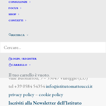
Rizzi G.
CONSULENZE
FOCUS
SHOP
CONTATTI
RICERCA
DIZIONARIO DEGLI ARTISTI
LOGIN / REGISTER
CARRELLO
Istituto Matteucci
Il tuo carrello è vuoto.
viale Buonarroti, 9 – 55049 Viareggio (LU)
tel +39 0584 54354
info@istitutomatteucci.it
privacy policy
–
cookie policy
Iscriviti alla Newsletter dell’Istituto