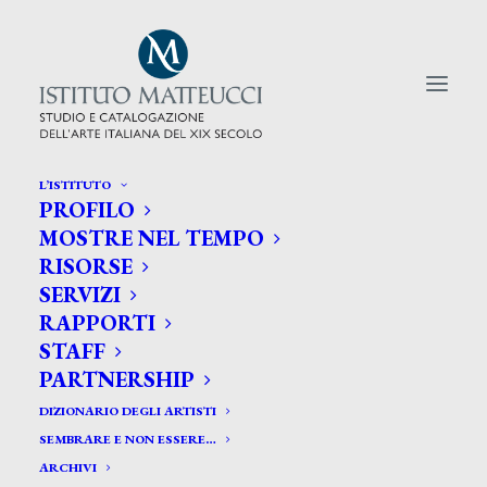
L’ISTITUTO
PROFILO
CERCA TRA GLI ARTISTI:
MOSTRE NEL TEMPO
RISORSE
Search
SERVIZI
for:
RAPPORTI
STAFF
PARTNERSHIP
DIZIONARIO DEGLI ARTISTI
SEMBRARE E NON ESSERE…
ARCHIVI