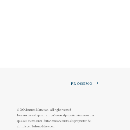
PROSSIMO
© 2025 Istituto Matteucci. All right reserved
Nessuna parte di questo sito può essere riprodotta o trasmessa con
qualsiasi mezzo senza l’autorizzazione scritta dei proprietari dei
diritti e dell’Istituto Matteucci