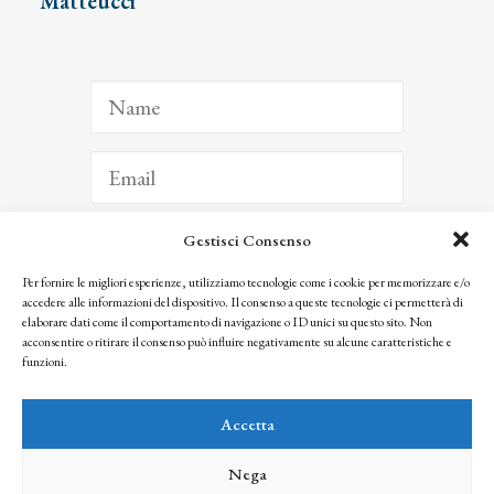
Matteucci
Gestisci Consenso
ISCRIVITI
Per fornire le migliori esperienze, utilizziamo tecnologie come i cookie per memorizzare e/o
accedere alle informazioni del dispositivo. Il consenso a queste tecnologie ci permetterà di
Facendo clic per iscriverti, riconosci che le tue informazioni saranno trattate
elaborare dati come il comportamento di navigazione o ID unici su questo sito. Non
seguendo la nostra
Privacy Policy
acconsentire o ritirare il consenso può influire negativamente su alcune caratteristiche e
© 2025 Istituto Matteucci. All right reserved
funzioni.
Nessuna parte di questo sito può essere riprodotta o trasmessa con qualsiasi mezzo senza
l’autorizzazione scritta dei proprietari dei diritti e dell’Istituto Matteucci
Accetta
Nega