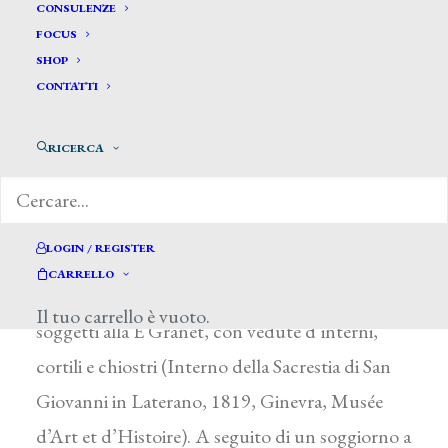
Robert Leopold Louis *
CONSULENZE
FOCUS
SHOP
ROBERT LEOPOLD LOUIS
CONTATTI
La Chaux-de-Fonds (Svizzera) 1791 – Venezia
RICERCA
1835
Si formò nella sua città e dal 1810 completò gli
studi all’Accademia di Parigi; inoltre, a partire
LOGIN / REGISTER
dal 1812, frequentò lo studio di J. L. David. Nel
CARRELLO
1818 giunse a Roma, dove fu attratto dai
Il tuo carrello è vuoto.
soggetti alla E Granet, con vedute d’interni,
cortili e chiostri (Interno della Sacrestia di San
Giovanni in Laterano, 1819, Ginevra, Musée
d’Art et d’Histoire). A seguito di un soggiorno a