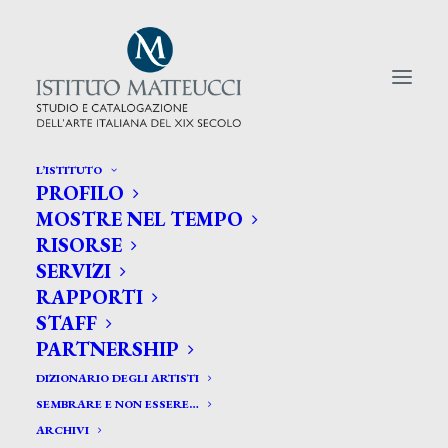
L’ISTITUTO
PROFILO
CERCA TRA GLI ARTISTI:
MOSTRE NEL TEMPO
RISORSE
Search
SERVIZI
for:
RAPPORTI
STAFF
PARTNERSHIP
DIZIONARIO DEGLI ARTISTI
SEMBRARE E NON ESSERE…
ARCHIVI