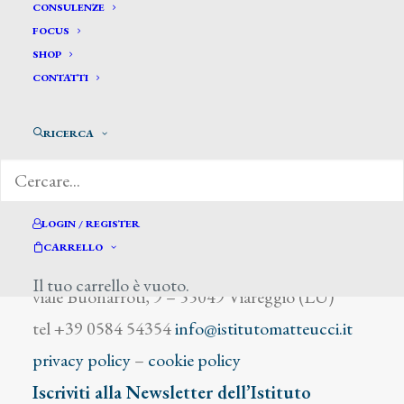
Rocchietti G.
CONSULENZE
FOCUS
SHOP
CONTATTI
RICERCA
DIZIONARIO DEGLI ARTISTI
LOGIN / REGISTER
CARRELLO
Istituto Matteucci
Il tuo carrello è vuoto.
viale Buonarroti, 9 – 55049 Viareggio (LU)
tel +39 0584 54354
info@istitutomatteucci.it
privacy policy
–
cookie policy
Iscriviti alla Newsletter dell’Istituto