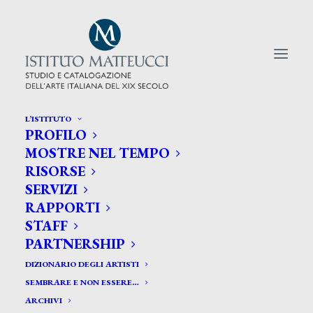
L’ISTITUTO
PROFILO
CERCA TRA GLI ARTISTI:
MOSTRE NEL TEMPO
RISORSE
Search
SERVIZI
for:
RAPPORTI
STAFF
PARTNERSHIP
DIZIONARIO DEGLI ARTISTI
SEMBRARE E NON ESSERE…
ARCHIVI