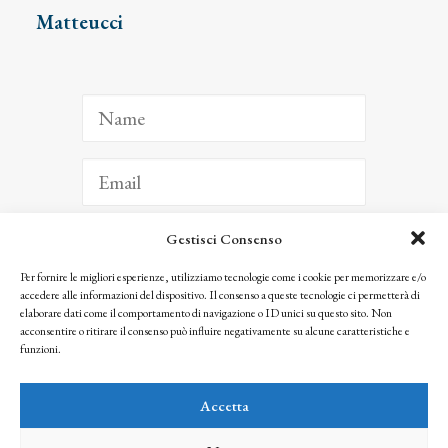
Matteucci
Gestisci Consenso
ISCRIVITI
Per fornire le migliori esperienze, utilizziamo tecnologie come i cookie per memorizzare e/o
accedere alle informazioni del dispositivo. Il consenso a queste tecnologie ci permetterà di
Facendo clic per iscriverti, riconosci che le tue informazioni saranno trattate
elaborare dati come il comportamento di navigazione o ID unici su questo sito. Non
seguendo la nostra
Privacy Policy
acconsentire o ritirare il consenso può influire negativamente su alcune caratteristiche e
© 2025 Istituto Matteucci. All right reserved
funzioni.
Nessuna parte di questo sito può essere riprodotta o trasmessa con qualsiasi mezzo senza
l’autorizzazione scritta dei proprietari dei diritti e dell’Istituto Matteucci
Accetta