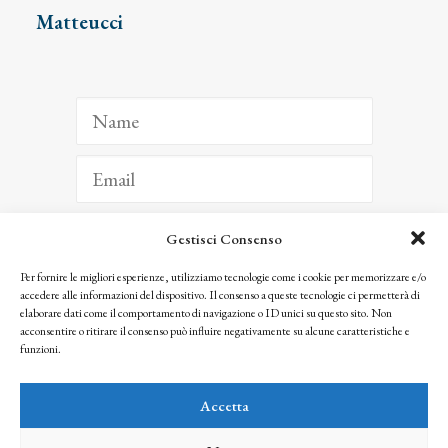
Matteucci
Gestisci Consenso
ISCRIVITI
Per fornire le migliori esperienze, utilizziamo tecnologie come i cookie per memorizzare e/o
accedere alle informazioni del dispositivo. Il consenso a queste tecnologie ci permetterà di
Facendo clic per iscriverti, riconosci che le tue informazioni saranno trattate
elaborare dati come il comportamento di navigazione o ID unici su questo sito. Non
seguendo la nostra
Privacy Policy
acconsentire o ritirare il consenso può influire negativamente su alcune caratteristiche e
© 2025 Istituto Matteucci. All right reserved
funzioni.
Nessuna parte di questo sito può essere riprodotta o trasmessa con qualsiasi mezzo senza
l’autorizzazione scritta dei proprietari dei diritti e dell’Istituto Matteucci
Accetta