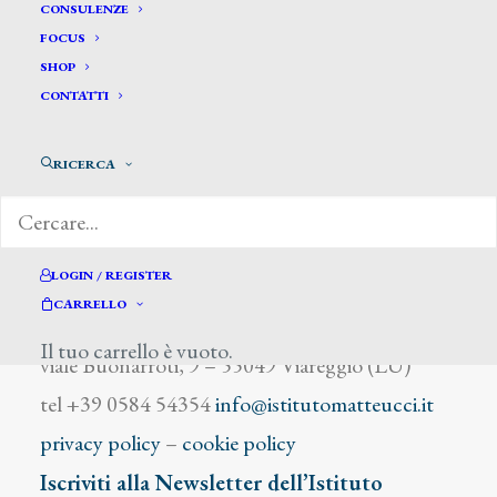
Romani Romolo
CONSULENZE
FOCUS
SHOP
CONTATTI
RICERCA
DIZIONARIO DEGLI ARTISTI
LOGIN / REGISTER
CARRELLO
Istituto Matteucci
Il tuo carrello è vuoto.
viale Buonarroti, 9 – 55049 Viareggio (LU)
tel +39 0584 54354
info@istitutomatteucci.it
privacy policy
–
cookie policy
Iscriviti alla Newsletter dell’Istituto