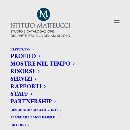
L’ISTITUTO
PROFILO
CERCA TRA GLI ARTISTI:
MOSTRE NEL TEMPO
RISORSE
Search
SERVIZI
for:
RAPPORTI
STAFF
PARTNERSHIP
DIZIONARIO DEGLI ARTISTI
SEMBRARE E NON ESSERE…
ARCHIVI