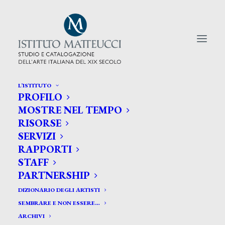
L’ISTITUTO
PROFILO
CERCA TRA GLI ARTISTI:
MOSTRE NEL TEMPO
RISORSE
Search
SERVIZI
for:
RAPPORTI
STAFF
PARTNERSHIP
DIZIONARIO DEGLI ARTISTI
SEMBRARE E NON ESSERE…
ARCHIVI