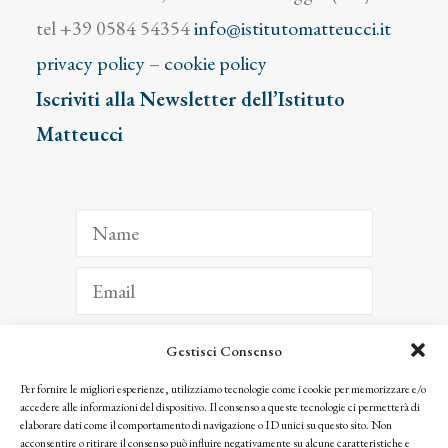
tel +39 0584 54354
info@istitutomatteucci.it
privacy policy
–
cookie policy
Iscriviti alla Newsletter dell’Istituto
Matteucci
Gestisci Consenso
ISCRIVITI
Per fornire le migliori esperienze, utilizziamo tecnologie come i cookie per memorizzare e/o
accedere alle informazioni del dispositivo. Il consenso a queste tecnologie ci permetterà di
Facendo clic per iscriverti, riconosci che le tue informazioni saranno trattate
elaborare dati come il comportamento di navigazione o ID unici su questo sito. Non
seguendo la nostra
Privacy Policy
acconsentire o ritirare il consenso può influire negativamente su alcune caratteristiche e