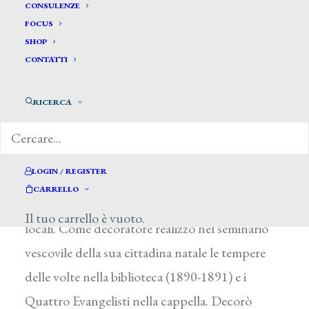
Romano Michele*
CONSULENZE
FOCUS
SHOP
ROMANO MICHELE
CONTATTI
Molfetta (Bari) 1842 – 1936
RICERCA
Pittore-decoratore poco documentato, studiò a
Firenze e a Roma. Rientrato a Molfetta, associò
all’attività didattica quella pittorica, con una
LOGIN / REGISTER
produzione di ritratti, marine e vedute urbane,
CARRELLO
appartenenti per lo più a collezioni private
Il tuo carrello è vuoto.
locali. Come decoratore realizzò nel seminario
vescovile della sua cittadina natale le tempere
delle volte nella biblioteca (1890-1891) e i
Quattro Evangelisti nella cappella. Decorò