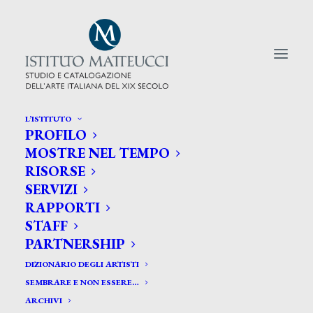
L’ISTITUTO
PROFILO
CERCA TRA GLI ARTISTI:
MOSTRE NEL TEMPO
RISORSE
Search
SERVIZI
for:
RAPPORTI
STAFF
PARTNERSHIP
DIZIONARIO DEGLI ARTISTI
SEMBRARE E NON ESSERE…
ARCHIVI