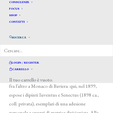
CONSULENZE
FOCUS
SHOP
CONTATTI
Ronchi Giuseppe *
RICERCA
RONCHI GIUSEPPE
Brescia 1873 – 1951
LOGIN / REGISTER
Arricchì la propria formazione da autodidatta
CARRELLO
con numerosi viaggi di studio, che lo portarono
Il tuo carrello è vuoto.
fra l’altro a Monaco di Baviera: qui, nel 1899,
espose i dipinti Iuventus e Senectus (1898 ca.,
coll. privata), esemplari di una adesione
personale a spunti di matrice divisionista. Alle