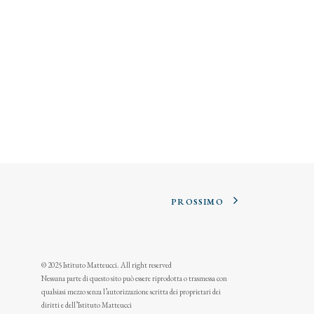
PROSSIMO
© 2025 Istituto Matteucci. All right reserved
Nessuna parte di questo sito può essere riprodotta o trasmessa con
qualsiasi mezzo senza l’autorizzazione scritta dei proprietari dei
diritti e dell’Istituto Matteucci